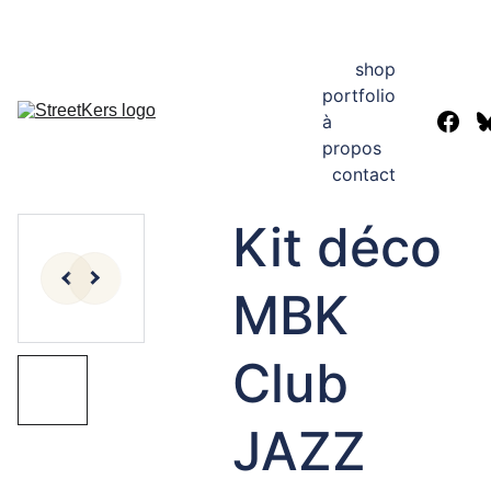
Hey! StreetKers en congés. Les commandes seront traitées à 
partir du 24 août. Bonnes vacances!
shop
portfolio
à 
propos
contact
Kit déco
MBK
Club
JAZZ