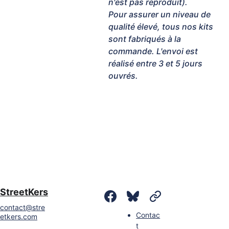
n'est pas reproduit).
Pour assurer un niveau de
qualité élevé, tous nos kits
sont fabriqués à la
commande. L'envoi est
réalisé entre 3 et 5 jours
ouvrés.
Projet atypique, 
prototype, petite 
série : Contactez - 
nous.
StreetKers
contact@stre
Contac
etkers.com
t