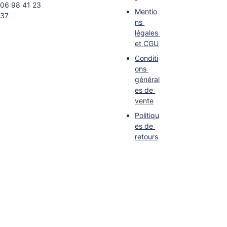
06 98 41 23 
Mentio
37
ns 
légales
et CGU
Conditi
ons 
général
es de 
vente
Politiqu
es de 
retours