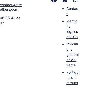
contact@stre
Contac
etkers.com
t
06 98 41 23 
Mentio
37
ns 
légales
et CGU
Conditi
ons 
général
es de 
vente
Politiqu
es de 
retours