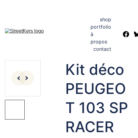
Hey! StreetKers en congés. Les commandes seront traitées à 
partir du 24 août. Bonnes vacances!
shop
portfolio
à 
propos
contact
Kit déco
PEUGEO
T 103 SP
RACER