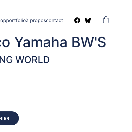
Bonnes vacances!
hop
portfolio
à propos
contact
co Yamaha BW'S
ING WORLD
NIER