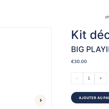
 en congés. Les commandes seront traitées à partir du 24 août. 
s
Kit dé
BIG PLAY
€30.00
-
+
AJOUTER AU PA