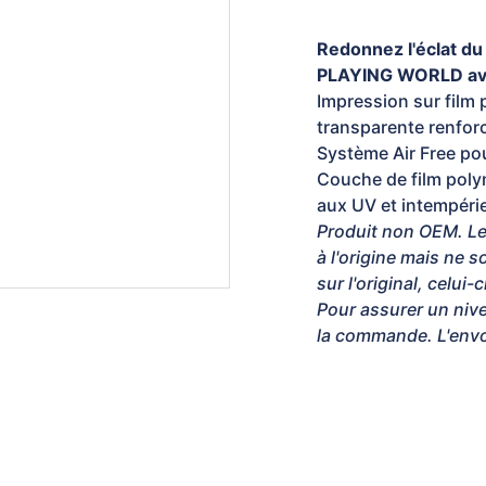
Redonnez l'éclat d
PLAYING WORLD ave
Impression sur film 
transparente renfor
Système Air Free pou
Couche de film polym
aux UV et intempéri
Produit non OEM. Le
à l'origine mais ne 
sur l'original, celui-
Pour assurer un nive
la commande. L'envoi
et atypique, prototype, petite série : Contactez - no